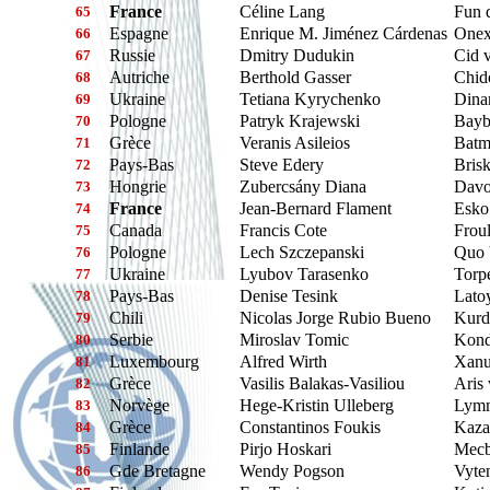
France
Céline Lang
Fun d
65
Espagne
Enrique M. Jiménez Cárdenas
Onex
66
Russie
Dmitry Dudukin
Cid 
67
Autriche
Berthold Gasser
Chid
68
Ukraine
Tetiana Kyrychenko
Dina
69
Pologne
Patryk Krajewski
Bayb
70
Grèce
Veranis Asileios
Batm
71
Pays-Bas
Steve Edery
Bris
72
Hongrie
Zubercsány Diana
Davo
73
France
Jean-Bernard Flament
Esko
74
Canada
Francis Cote
Frou
75
Pologne
Lech Szczepanski
Quo 
76
Ukraine
Lyubov Tarasenko
Torp
77
Pays-Bas
Denise Tesink
Lato
78
Chili
Nicolas Jorge Rubio Bueno
Kurd
79
Serbie
Miroslav Tomic
Kond
80
Luxembourg
Alfred Wirth
Xanu
81
Grèce
Vasilis Balakas-Vasiliou
Aris
82
Norvège
Hege-Kristin Ulleberg
Lymm
83
Grèce
Constantinos Foukis
Kaza
84
Finlande
Pirjo Hoskari
Mecb
85
Gde Bretagne
Wendy Pogson
Vyten
86