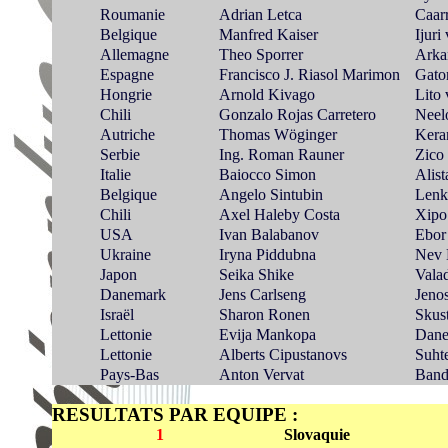
Roumanie
Adrian Letca
Caar
Belgique
Manfred Kaiser
Ijuri
Allemagne
Theo Sporrer
Arka
Espagne
Francisco J. Riasol Marimon
Gator
Hongrie
Arnold Kivago
Lito
Chili
Gonzalo Rojas Carretero
Neel
Autriche
Thomas Wöginger
Kera
Serbie
Ing. Roman Rauner
Zico
Italie
Baiocco Simon
Alis
Belgique
Angelo Sintubin
Lenk
Chili
Axel Haleby Costa
Xipo
USA
Ivan Balabanov
Ebor 
Ukraine
Iryna Piddubna
Nev 
Japon
Seika Shike
Vala
Danemark
Jens Carlseng
Jeno
Israël
Sharon Ronen
Skus
Lettonie
Evija Mankopa
Dane
Lettonie
Alberts Cipustanovs
Suhte
Pays-Bas
Anton Vervat
Band
RESULTATS PAR EQUIPE :
1
Slovaquie