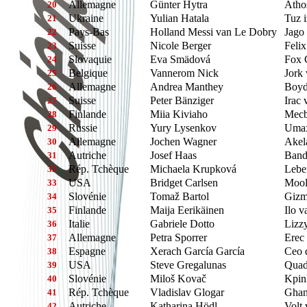
Allemagne
Günter Hytra
Atho
20
Ukraine
Yulian Hatala
Tuz i
21
Pays-Bas
Holland Messi van Le Dobry
Jago
22
Suisse
Nicole Berger
Feli
23
Slovaquie
Eva Smädová
Fox 
24
Belgique
Vannerom Nick
Jork 
25
Allemagne
Andrea Manthey
Boyd
26
Suisse
Peter Bänziger
Irac
27
Finlande
Miia Kiviaho
Mecb
28
Russie
Yury Lysenkov
Umax
29
Allemagne
Jochen Wagner
Akel
30
Autriche
Josef Haas
Band
31
Rép. Tchèque
Michaela Krupková
Lebe
32
USA
Bridget Carlsen
Mool
33
Slovénie
Tomaž Bartol
Gizm
34
Finlande
Maija Eerikäinen
Ilo v
35
Italie
Gabriele Dotto
Lizz
36
Allemagne
Petra Sporrer
Erec
37
Espagne
Xerach García García
Ceo 
38
USA
Steve Gregalunas
Quad
39
Slovénie
Miloš Kovač
Kpin
40
Rép. Tchèque
Vladislav Glogar
Ghan
41
Autriche
Katharina Hödl
Volt 
42