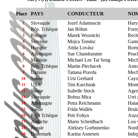
Place
PAYS
CONDUCTEUR
NOM
Slovaquie
Jozef Adamuscin
Hary
1
Rép. Tchèque
Jan Böhm
Forn
2
Pologne
Marek Woznicki
Rech
3
Slovénie
Mojca Tominc
Gamm
4
Hongrie
Attila Lovász
Bori
5
Allemagne
Sue Chandraratne
Peac
6
Malaisie
Michael Lee Tai Seng
Mecb
7
Rép. Tchèque
Martin Plechacek
Antr
8
Ukraine
Tatiana Pravda
Mecb
9
Suisse
Ursi Gerhard
Cayo
10
USA
Tim Karchnak
Mont
11
Suisse
Isabelle Stock
Agen
12
Slovaquie
Bohus Mica
Urri
13
Allemagne
Petra Reichmann
Hata
14
Suède
Frida Wallén
Bruk
15
Rép. Tchèque
Petr Foltyn
Auzz
16
Autriche
Mario Scheidbach
Lou 
17
Russie
Aleksey Gorbunenko
Nord
18
Danemark
Karina Annesen
Indep
19