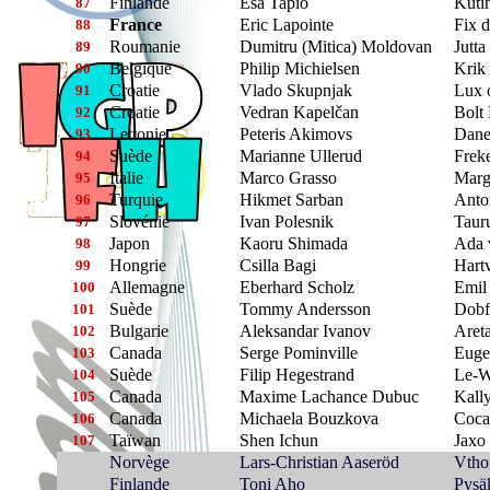
Finlande
Esa Tapio
Kuti
87
France
Eric Lapointe
Fix d
88
Roumanie
Dumitru (Mitica) Moldovan
Jutta
89
Belgique
Philip Michielsen
Krik 
90
Croatie
Vlado Skupnjak
Lux 
91
Croatie
Vedran Kapelčan
Bolt
92
Lettonie
Peteris Akimovs
Dane
93
Suède
Marianne Ullerud
Frek
94
Italie
Marco Grasso
Marg
95
Turquie
Hikmet Sarban
Anto
96
Slovénie
Ivan Polesnik
Taur
97
Japon
Kaoru Shimada
Ada 
98
Hongrie
Csilla Bagi
Hart
99
Allemagne
Eberhard Scholz
Emil
100
Suède
Tommy Andersson
Dobfa
101
Bulgarie
Aleksandar Ivanov
Aret
102
Canada
Serge Pominville
Euge
103
Suède
Filip Hegestrand
Le-W
104
Canada
Maxime Lachance Dubuc
Kall
105
Canada
Michaela Bouzkova
Coca
106
Taïwan
Shen Ichun
Jaxo
107
Norvège
Lars-Christian Aaseröd
Vtho
Finlande
Toni Aho
Pysäk