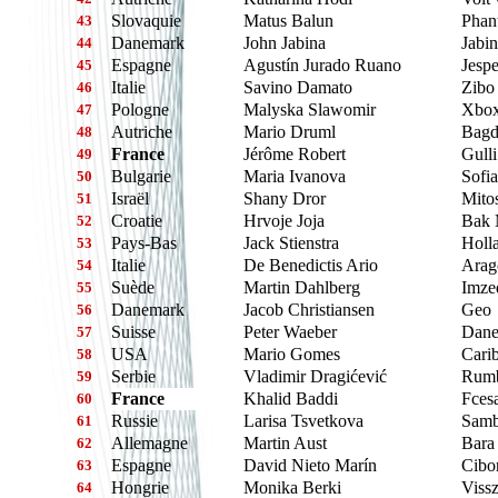
Slovaquie
Matus Balun
Phan
43
Danemark
John Jabina
Jabin
44
Espagne
Agustín Jurado Ruano
Jespe
45
Italie
Savino Damato
Zibo
46
Pologne
Malyska Slawomir
Xbox
47
Autriche
Mario Druml
Bagd
48
France
Jérôme Robert
Gull
49
Bulgarie
Maria Ivanova
Sofia
50
Israël
Shany Dror
Mito
51
Croatie
Hrvoje Joja
Bak 
52
Pays-Bas
Jack Stienstra
Holl
53
Italie
De Benedictis Ario
Arag
54
Suède
Martin Dahlberg
Imzed
55
Danemark
Jacob Christiansen
Geo
56
Suisse
Peter Waeber
Dane
57
USA
Mario Gomes
Cari
58
Serbie
Vladimir Dragićević
Rumb
59
France
Khalid Baddi
Fces
60
Russie
Larisa Tsvetkova
Samb
61
Allemagne
Martin Aust
Bara
62
Espagne
David Nieto Marín
Cibor
63
Hongrie
Monika Berki
Viss
64