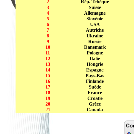
2
Rép. Tchèque
3
Suisse
4
Allemagne
5
Slovénie
6
USA
7
Autriche
8
Ukraine
9
Russie
10
Danemark
11
Pologne
12
Italie
13
Hongrie
14
Espagne
15
Pays-Bas
16
Finlande
17
Suède
18
France
19
Croatie
20
Grèce
21
Canada