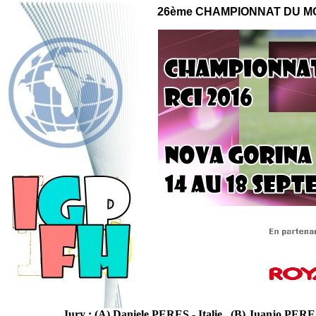
2
6ème CHAMPIONNAT
DU MO
Jury : (A) Daniele PERES - Italie (B) Juanjo 